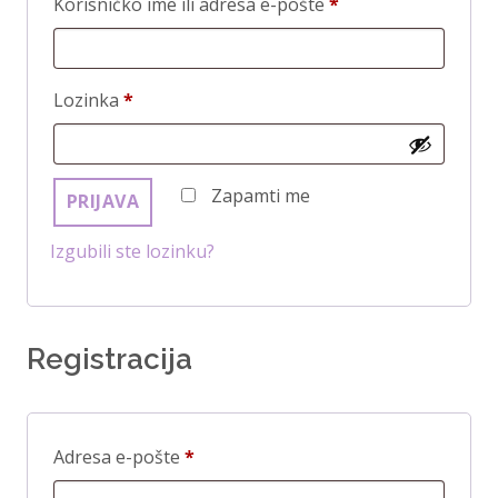
O
Korisničko ime ili adresa e-pošte
*
b
v
O
Lozinka
*
e
b
z
v
n
Zapamti me
PRIJAVA
e
o
z
Izgubili ste lozinku?
n
o
Registracija
O
Adresa e-pošte
*
b