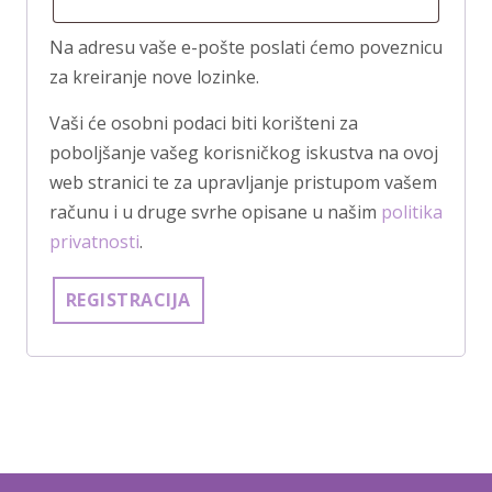
v
Na adresu vaše e-pošte poslati ćemo poveznicu
e
za kreiranje nove lozinke.
z
Vaši će osobni podaci biti korišteni za
n
poboljšanje vašeg korisničkog iskustva na ovoj
o
web stranici te za upravljanje pristupom vašem
računu i u druge svrhe opisane u našim
politika
privatnosti
.
REGISTRACIJA