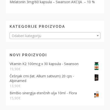
Melatonin 3mg/60 kapsula – Swanson AKCIJA – 10 %
KATEGORIJE PROIZVODA
Odaberi kategoriju
NOVI PROIZVODI
Vitamin K2 100mcg x 30 kapsula - Swanson
19,90
€
Češnjak crni (lat. Allium sativum) 20 cps -
Alpinamed
13,90
€
BimBio sinergija eteričnih ulja 10ml - Flora
15,90
€