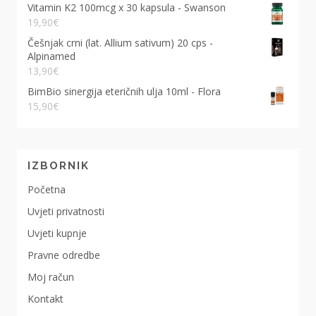
Vitamin K2 100mcg x 30 kapsula - Swanson
19,90
€
Češnjak crni (lat. Allium sativum) 20 cps -
Alpinamed
13,90
€
BimBio sinergija eteričnih ulja 10ml - Flora
15,90
€
IZBORNIK
Početna
Uvjeti privatnosti
Uvjeti kupnje
Pravne odredbe
Moj račun
Kontakt