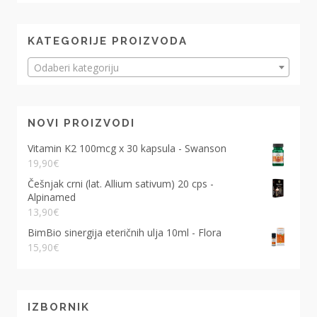
KATEGORIJE PROIZVODA
Odaberi kategoriju
NOVI PROIZVODI
Vitamin K2 100mcg x 30 kapsula - Swanson
19,90
€
Češnjak crni (lat. Allium sativum) 20 cps -
Alpinamed
13,90
€
BimBio sinergija eteričnih ulja 10ml - Flora
15,90
€
IZBORNIK