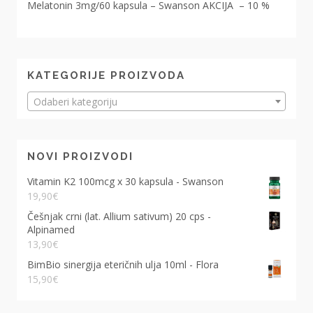
Melatonin 3mg/60 kapsula – Swanson AKCIJA – 10 %
KATEGORIJE PROIZVODA
Odaberi kategoriju
NOVI PROIZVODI
Vitamin K2 100mcg x 30 kapsula - Swanson
19,90
€
Češnjak crni (lat. Allium sativum) 20 cps -
Alpinamed
13,90
€
BimBio sinergija eteričnih ulja 10ml - Flora
15,90
€