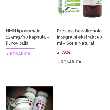
NMN liposomalni
Preslica bezalkoholni
125mg/30 kapsula –
integralni ekstrakt 50
Purovitalis
ml – Soria Natural
21,90
€
+ KOŠARICA
+ KOŠARICA