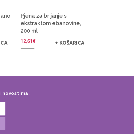
bano
Pjena za brijanje s
ekstraktom ebanovine,
200 ml
12,61
€
ICA
+ KOŠARICA
i novostima.