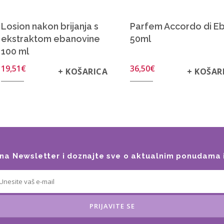
Losion nakon brijanja s
Parfem Accordo di E
ekstraktom ebanovine
50ml
100 ml
19,51
€
36,50
€
+ KOŠARICA
+ KOŠAR
e na Newsletter i doznajte sve o aktualnim ponudama 