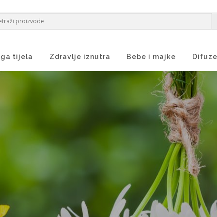
ga tijela
Zdravlje iznutra
Bebe i majke
Difuze