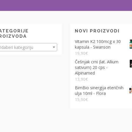
ATEGORIJE
NOVI PROIZVODI
ROIZVODA
Vitamin K2 100mcg x 30
kapsula - Swanson
daberi kategoriju
19,90
€
Češnjak crni (lat. Allium
sativum) 20 cps -
Alpinamed
13,90
€
BimBio sinergija eteričnih
ulja 10ml - Flora
15,90
€