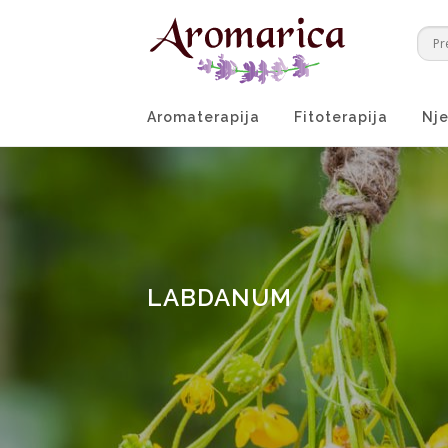
Preskoči
na
sadržaj
Aromaterapija
Fitoterapija
Nje
LABDANUM