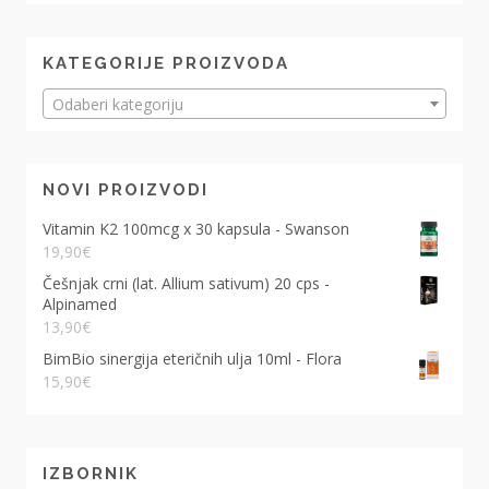
KATEGORIJE PROIZVODA
Odaberi kategoriju
NOVI PROIZVODI
Vitamin K2 100mcg x 30 kapsula - Swanson
19,90
€
Češnjak crni (lat. Allium sativum) 20 cps -
Alpinamed
13,90
€
BimBio sinergija eteričnih ulja 10ml - Flora
15,90
€
IZBORNIK