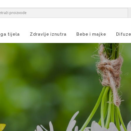
ga tijela
Zdravlje iznutra
Bebe i majke
Difuze