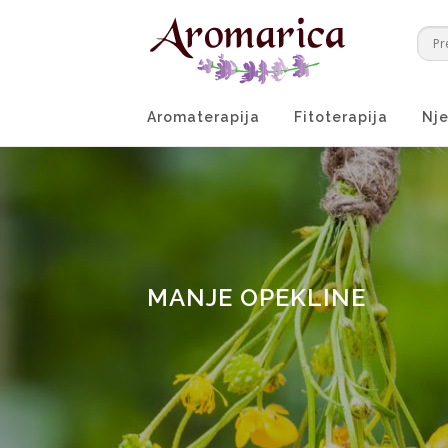
Preskoči
na
sadržaj
Aromaterapija
Fitoterapija
Nje
MANJE OPEKLINE