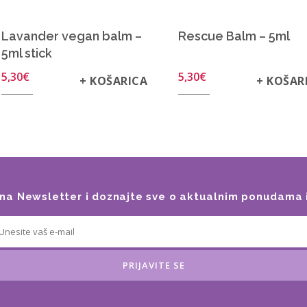
Lavander vegan balm –
Rescue Balm – 5ml
5ml stick
5,30
€
5,30
€
+ KOŠARICA
+ KOŠAR
e na Newsletter i doznajte sve o aktualnim ponudama 