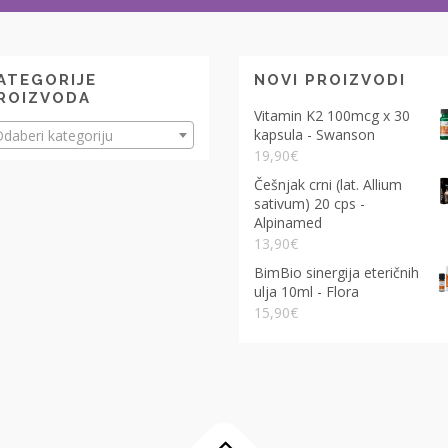
ATEGORIJE
NOVI PROIZVODI
ROIZVODA
Vitamin K2 100mcg x 30
kapsula - Swanson
daberi kategoriju
19,90
€
Češnjak crni (lat. Allium
sativum) 20 cps -
Alpinamed
13,90
€
BimBio sinergija eteričnih
ulja 10ml - Flora
15,90
€