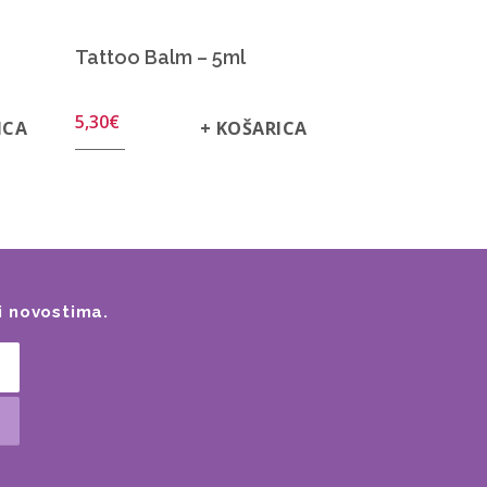
Tattoo Balm – 5ml
5,30
€
ICA
+ KOŠARICA
i novostima.