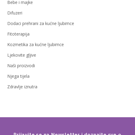
Bebe i majke
Difuzeri
Dodaci prehrani za kućne ljubimce
Fitoterapija
Kozmetika za kućne ljubimce
Ljekovite gljive
Naši proizvodi
Njega tijela
Zdravlje iznutra
Prijavite se na Newsletter i doznajte sve o