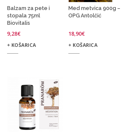
Balzam za pete i
Med metvica 900g –
stopala 75ml
OPG Antolčić
Biovitalis
9,28
€
18,90
€
+ KOŠARICA
+ KOŠARICA