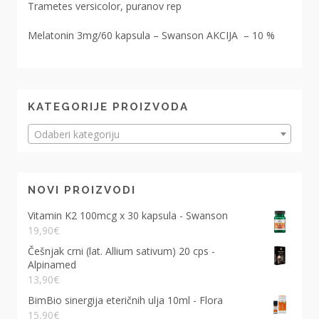
Trametes versicolor, puranov rep
Melatonin 3mg/60 kapsula – Swanson AKCIJA – 10 %
KATEGORIJE PROIZVODA
Odaberi kategoriju
NOVI PROIZVODI
Vitamin K2 100mcg x 30 kapsula - Swanson
19,90
€
Češnjak crni (lat. Allium sativum) 20 cps -
Alpinamed
13,90
€
BimBio sinergija eteričnih ulja 10ml - Flora
15,90
€