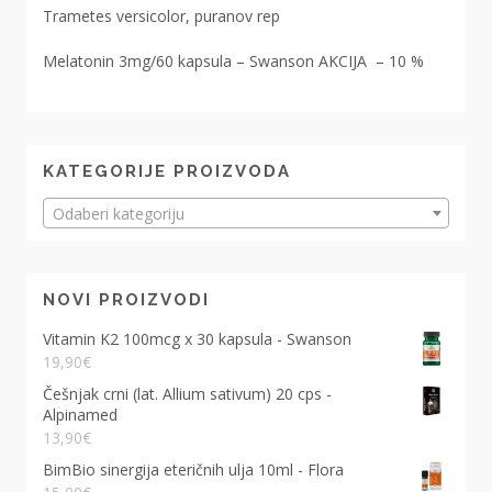
Trametes versicolor, puranov rep
Melatonin 3mg/60 kapsula – Swanson AKCIJA – 10 %
KATEGORIJE PROIZVODA
Odaberi kategoriju
NOVI PROIZVODI
Vitamin K2 100mcg x 30 kapsula - Swanson
19,90
€
Češnjak crni (lat. Allium sativum) 20 cps -
Alpinamed
13,90
€
BimBio sinergija eteričnih ulja 10ml - Flora