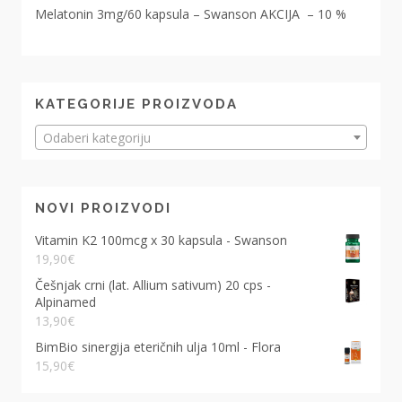
Melatonin 3mg/60 kapsula – Swanson AKCIJA – 10 %
KATEGORIJE PROIZVODA
Odaberi kategoriju
NOVI PROIZVODI
Vitamin K2 100mcg x 30 kapsula - Swanson
19,90
€
Češnjak crni (lat. Allium sativum) 20 cps -
Alpinamed
13,90
€
BimBio sinergija eteričnih ulja 10ml - Flora
15,90
€