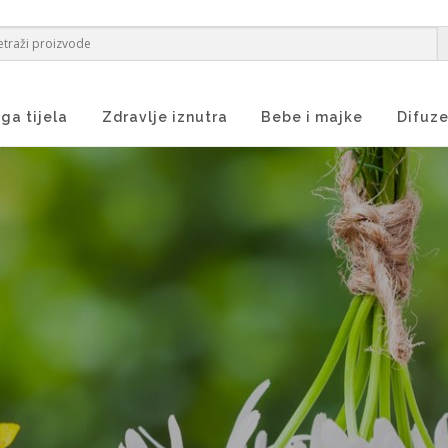
ga tijela
Zdravlje iznutra
Bebe i majke
Difuze