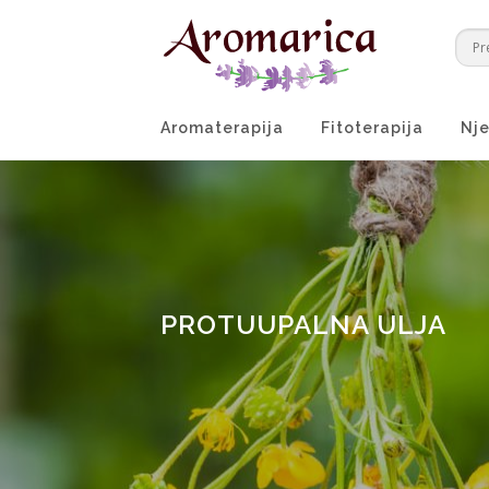
Preskoči
na
sadržaj
Aromaterapija
Fitoterapija
Nje
PROTUUPALNA ULJA