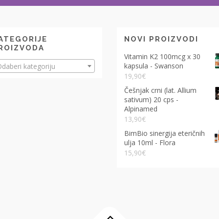
ATEGORIJE
NOVI PROIZVODI
ROIZVODA
Vitamin K2 100mcg x 30
kapsula - Swanson
daberi kategoriju
19,90
€
Češnjak crni (lat. Allium
sativum) 20 cps -
Alpinamed
13,90
€
BimBio sinergija eteričnih
ulja 10ml - Flora
15,90
€