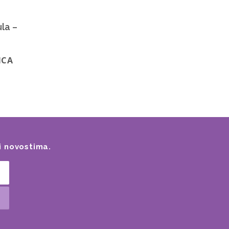
la –
ICA
i novostima.