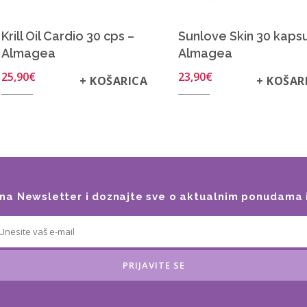
Krill Oil Cardio 30 cps –
Sunlove Skin 30 kapsu
Almagea
Almagea
25,90
€
23,90
€
+ KOŠARICA
+ KOŠAR
e na Newsletter i doznajte sve o aktualnim ponudama 