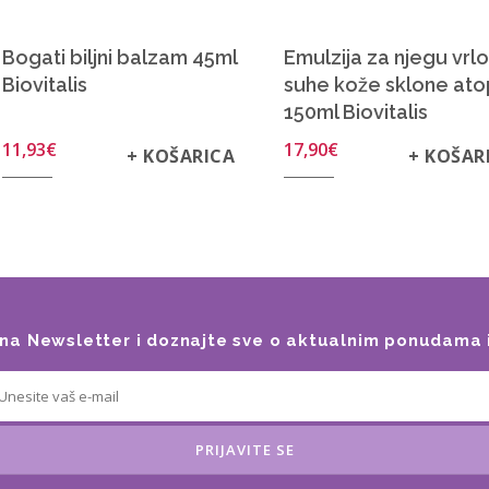
Bogati biljni balzam 45ml
Emulzija za njegu vrlo
Biovitalis
suhe kože sklone atop
150ml Biovitalis
11,93
€
17,90
€
+ KOŠARICA
+ KOŠAR
e na Newsletter i doznajte sve o aktualnim ponudama 