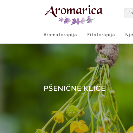
Preskoči
na
sadržaj
Aromaterapija
Fitoterapija
Nje
PŠENIČNE KLICE