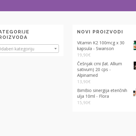
ATEGORIJE
NOVI PROIZVODI
ROIZVODA
Vitamin K2 100mcg x 30
kapsula - Swanson
daberi kategoriju
19,90
€
Češnjak crni (lat. Allium
sativum) 20 cps -
Alpinamed
13,90
€
BimBio sinergija eteričnih
ulja 10ml - Flora
15,90
€