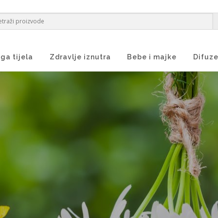
ga tijela
Zdravlje iznutra
Bebe i majke
Difuze