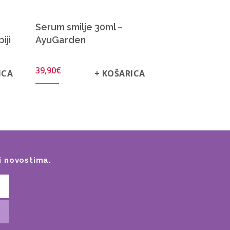
Serum smilje 30ml –
iji
AyuGarden
39,90
€
ICA
+ KOŠARICA
i novostima.