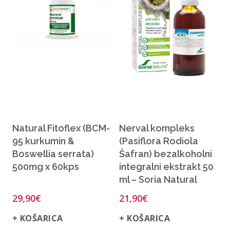
Natural Fitoflex (BCM-
Nerval kompleks
95 kurkumin &
(Pasiflora Rodiola
Boswellia serrata)
Šafran) bezalkoholni
500mg x 60kps
integralni ekstrakt 50
ml – Soria Natural
29,90
€
21,90
€
+ KOŠARICA
+ KOŠARICA