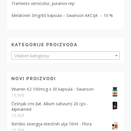
Trametes versicolor, puranov rep
Melatonin 3mg/60 kapsula – Swanson AKCIJA – 10 %
KATEGORIJE PROIZVODA
Odaberi kategoriju
NOVI PROIZVODI
Vitamin K2 100mcg x 30 kapsula - Swanson
19,90
€
Češnjak crni (lat. Allium sativum) 20 cps -
Alpinamed
13,90
€
BimBio sinergija eteričnih ulja 10ml - Flora
15,90
€