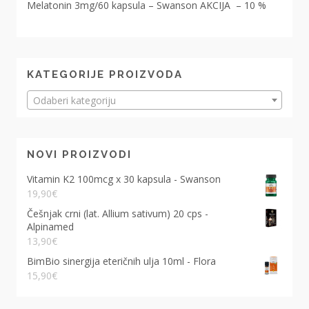
Melatonin 3mg/60 kapsula – Swanson AKCIJA – 10 %
KATEGORIJE PROIZVODA
Odaberi kategoriju
NOVI PROIZVODI
Vitamin K2 100mcg x 30 kapsula - Swanson
19,90
€
Češnjak crni (lat. Allium sativum) 20 cps -
Alpinamed
13,90
€
BimBio sinergija eteričnih ulja 10ml - Flora
15,90
€