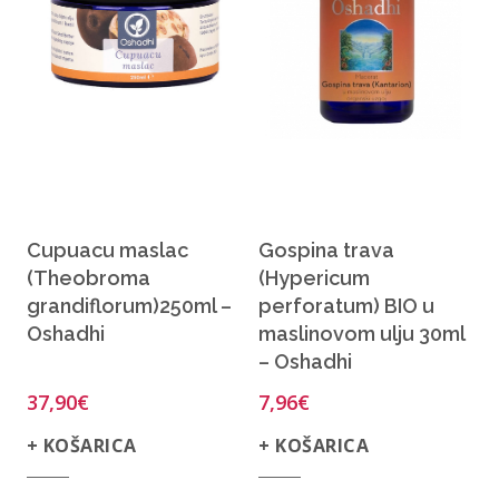
Cupuacu maslac
Gospina trava
(Theobroma
(Hypericum
grandiflorum)250ml –
perforatum) BIO u
Oshadhi
maslinovom ulju 30ml
– Oshadhi
37,90
€
7,96
€
+ KOŠARICA
+ KOŠARICA