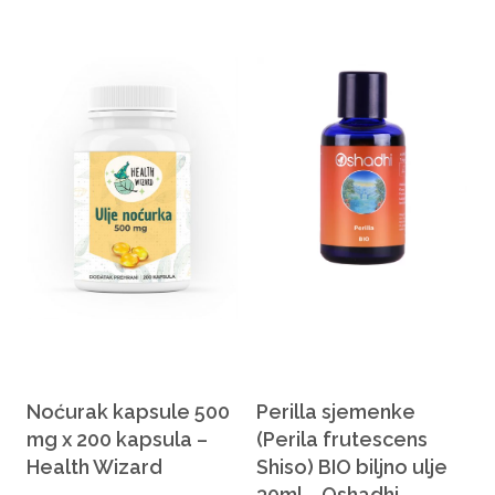
Noćurak kapsule 500
Perilla sjemenke
mg x 200 kapsula –
(Perila frutescens
Health Wizard
Shiso) BIO biljno ulje
30ml – Oshadhi