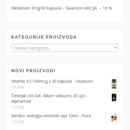
Melatonin 3mg/60 kapsula – Swanson AKCIJA – 10 %
KATEGORIJE PROIZVODA
Odaberi kategoriju
NOVI PROIZVODI
Vitamin K2 100mcg x 30 kapsula - Swanson
19,90
€
Češnjak crni (lat. Allium sativum) 20 cps -
Alpinamed
13,90
€
BimBio sinergija eteričnih ulja 10ml - Flora
15,90
€