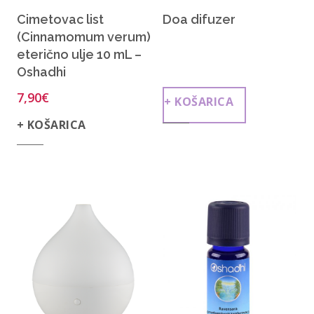
Cimetovac list
Doa difuzer
(Cinnamomum verum)
eterično ulje 10 mL –
Oshadhi
7,90
€
+ KOŠARICA
+ KOŠARICA