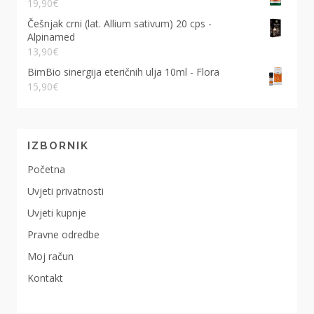
19,90
€
Češnjak crni (lat. Allium sativum) 20 cps -
Alpinamed
13,90
€
BimBio sinergija eteričnih ulja 10ml - Flora
15,90
€
IZBORNIK
Početna
Uvjeti privatnosti
Uvjeti kupnje
Pravne odredbe
Moj račun
Kontakt