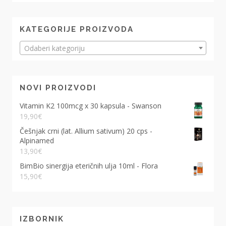
KATEGORIJE PROIZVODA
Odaberi kategoriju
NOVI PROIZVODI
Vitamin K2 100mcg x 30 kapsula - Swanson
19,90
€
Češnjak crni (lat. Allium sativum) 20 cps -
Alpinamed
13,90
€
BimBio sinergija eteričnih ulja 10ml - Flora
15,90
€
IZBORNIK