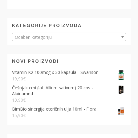
KATEGORIJE PROIZVODA
Odaberi kategoriju
NOVI PROIZVODI
Vitamin K2 100mcg x 30 kapsula - Swanson
19,90
€
Češnjak crni (lat. Allium sativum) 20 cps -
Alpinamed
13,90
€
BimBio sinergija eteričnih ulja 10ml - Flora
15,90
€