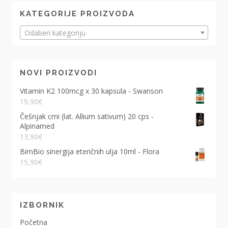
KATEGORIJE PROIZVODA
Odaberi kategoriju
NOVI PROIZVODI
Vitamin K2 100mcg x 30 kapsula - Swanson
19,90
€
Češnjak crni (lat. Allium sativum) 20 cps -
Alpinamed
13,90
€
BimBio sinergija eteričnih ulja 10ml - Flora
15,90
€
IZBORNIK
Početna