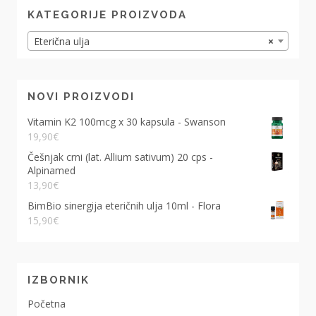
KATEGORIJE PROIZVODA
Eterična ulja
×
NOVI PROIZVODI
Vitamin K2 100mcg x 30 kapsula - Swanson
19,90
€
Češnjak crni (lat. Allium sativum) 20 cps -
Alpinamed
13,90
€
BimBio sinergija eteričnih ulja 10ml - Flora
15,90
€
IZBORNIK
Početna