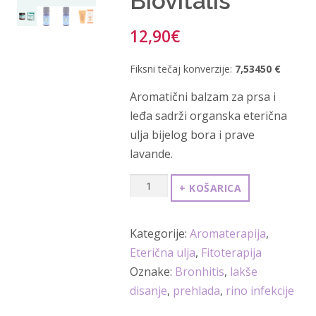
Biovitalis
12,90
€
Fiksni tečaj konverzije:
7,53450 €
Aromatični balzam za prsa i
leđa sadrži organska eterična
ulja bijelog bora i prave
lavande.
Aromatični
+ KOŠARICA
balzam
50ml
Kategorije:
Aromaterapija
,
Biovitalis
Eterična ulja
,
Fitoterapija
količina
Oznake:
Bronhitis
,
lakše
disanje
,
prehlada
,
rino infekcije