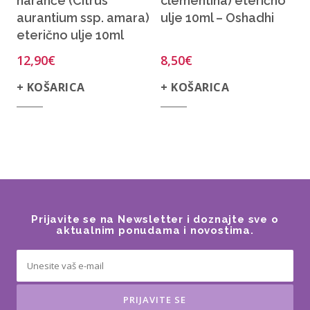
naranče (Citrus
clementina) eterično
aurantium ssp. amara)
ulje 10ml – Oshadhi
eterično ulje 10ml
12,90
€
8,50
€
+ KOŠARICA
+ KOŠARICA
Prijavite se na Newsletter i doznajte sve o
aktualnim ponudama i novostima.