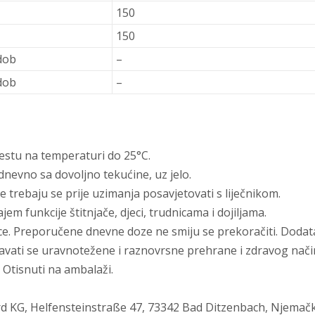
150
150
dob
–
dob
–
stu na temperaturi do 25°C.
dnevno sa dovoljno tekućine, uz jelo.
 trebaju se prije uzimanja posavjetovati s liječnikom.
 funkcije štitnjače, djeci, trudnicama i dojiljama.
e. Preporučene dnevne doze ne smiju se prekoračiti. Dodata
avati se uravnotežene i raznovrsne prehrane i zdravog način
Otisnuti na ambalaži.
d KG, Helfensteinstraße 47, 73342 Bad Ditzenbach, Njemač