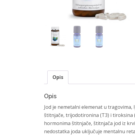
Opis
Opis
Jod je nemetalni elemenat u tragovima, 
štitnjače, trijodotironina (T3) i tiroksin
hormonima štitnjače, štitnjača jod iz kr
nedostatka joda uključuje mentalnu reta