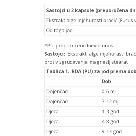
Sastojci u 2 kapsule (preporučena dn
Ekstrakt alge mjehurasti bračić (Fucus 
Od toga jod
*PU-preporučeni dnevni unos
Sastojci:
Ekstrakt alge mjehurasti brači
protiv zgrudavanja: magnezij stearat
Tablica 1. RDA (PU) za jod prema dobi
Dob
Dojenčad
0-6 mj
Dojenčad
7-12 mj
Djeca
1-3 god
Djeca
4-8 god
Djeca
9-13 god