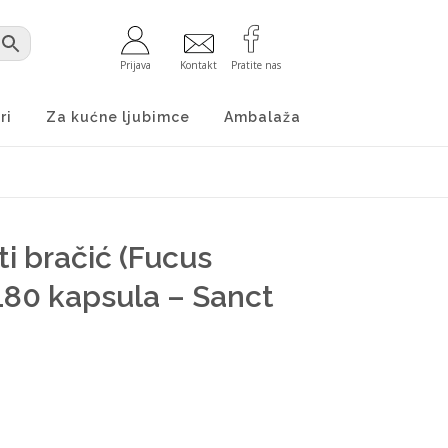
Prijava
Kontakt
Pratite nas
ri
Za kućne ljubimce
Ambalaža
i bračić (Fucus
180 kapsula – Sanct