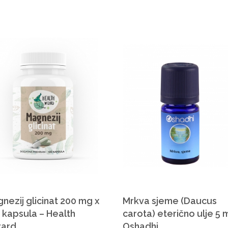
nezij glicinat 200 mg x
Mrkva sjeme (Daucus
 kapsula – Health
carota) eterično ulje 5 m
zard
Oshadhi