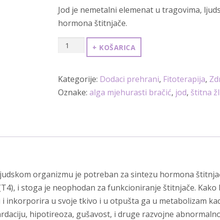
Jod je nemetalni elemenat u tragovima, lju
hormona štitnjače.
Ekstrakt
+ KOŠARICA
alge
mjehurasti
Kategorije:
Dodaci prehrani
,
Fitoterapija
,
Zd
bračić
Oznake:
alga mjehurasti bračić
,
jod
,
štitna ž
(Fucus
vesiculosus)
200
mg
x
180
ljudskom organizmu je potreban za sintezu hormona štitnjač
kapsula
a (T4), i stoga je neophodan za funkcioniranje štitnjače. Kako
-
vi i inkorporira u svoje tkivo i u otpušta ga u metabolizam 
Sanct
rdaciju, hipotireoza, gušavost, i druge razvojne abnormalno
Bernhard