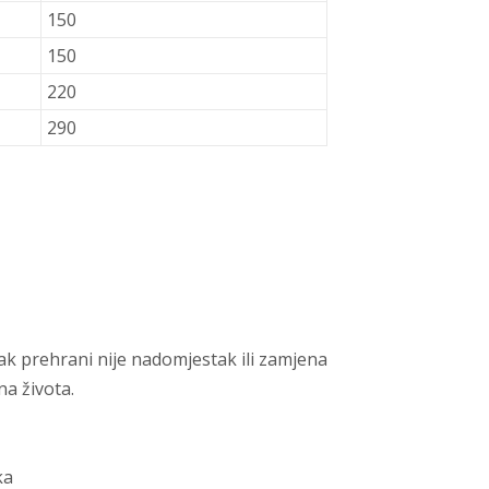
150
150
220
290
k prehrani nije nadomjestak ili zamjena
a života.
ka