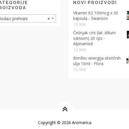
ATEGORIJE
NOVI PROIZVODI
ROIZVODA
Vitamin K2 100mcg x 30
kapsula - Swanson
odaci prehrani
×
19,90
€
Češnjak crni (lat. Allium
sativum) 20 cps -
Alpinamed
13,90
€
BimBio sinergija eteričnih
ulja 10ml - Flora
15,90
€
Copyright © 2026 Aromarica