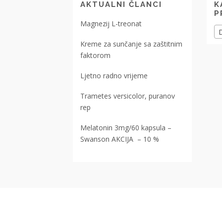
AKTUALNI ČLANCI
K
P
Magnezij L-treonat
D
Kreme za sunčanje sa zaštitnim
faktorom
Ljetno radno vrijeme
Trametes versicolor, puranov
rep
Melatonin 3mg/60 kapsula –
Swanson AKCIJA – 10 %