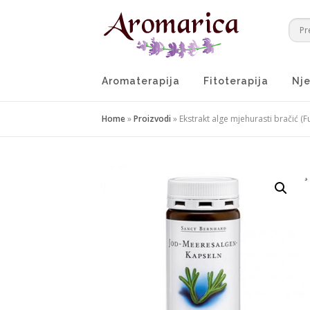
Preskoči
na
sadržaj
Aromaterapija
Fitoterapija
Nje
Home
»
Proizvodi
»
Ekstrakt alge mjehurasti bračić (
¸