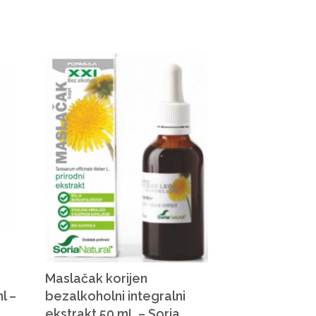
Maslačak korijen
l –
bezalkoholni integralni
ekstrakt 50 mL – Soria