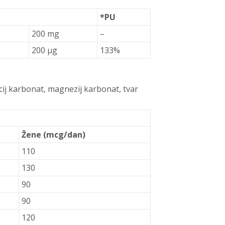
*PU
200 mg
–
200 µg
133%
lcij karbonat, magnezij karbonat, tvar
Žene (mcg/dan)
110
130
90
90
120