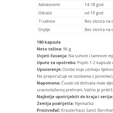
Adolescenti
14-18 god
Odrasli
od 19 god
Trudnice
Bez obzira na 
Dojilje
Bez obzira na 
180 kapsula
Neto težina:
96 g
Uvjeti čuvanja:
Na suhom i tamnom mje
Upute za upotrebu:
Popiti 1-2 kapsule 
Upozorenje:
Osobe koje uzimaju lijekove
Ne preporučuje se osobama s poremećajem
Napomena:
Čuvati od dohvata male djec
uravnoteženoj prehrani. Važno je pridrž
Najbolje upotrijebiti do kraja i serija:
Zemlja podrijetla:
Njemačka
Proizvođač:
Kräuterhaus Sanct Bernhar