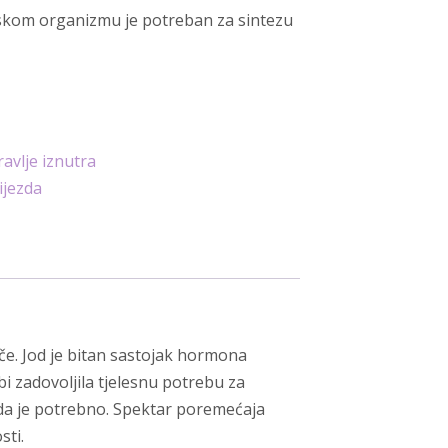
dskom organizmu je potreban za sintezu
ravlje iznutra
lijezda
e. Jod je bitan sastojak hormona
 bi zadovoljila tjelesnu potrebu za
kada je potrebno. Spektar poremećaja
sti.