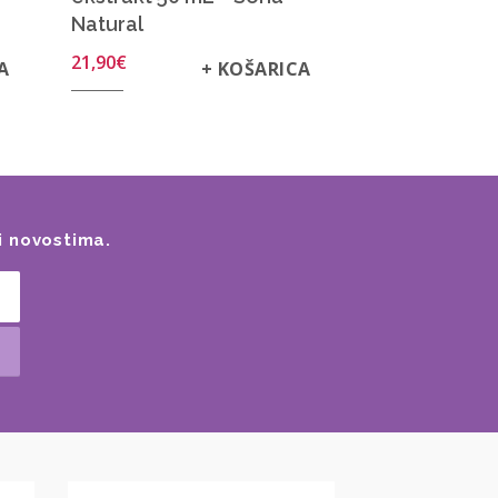
Natural
21,90
€
A
+ KOŠARICA
i novostima.