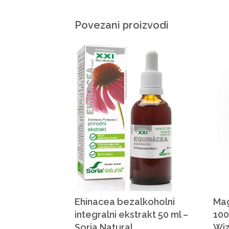
Povezani proizvodi
Ehinacea bezalkoholni
Mag
integralni ekstrakt 50 ml –
100
Soria Natural
Wi