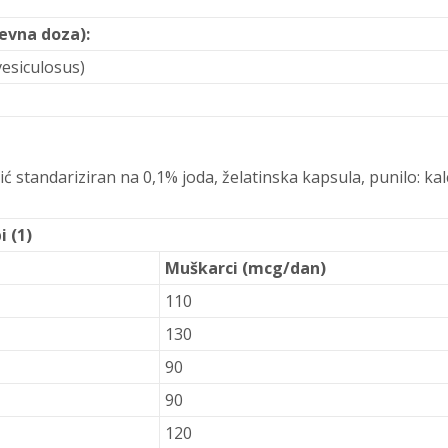
količina
evna doza):
vesiculosus)
ć standariziran na 0,1% joda, želatinska kapsula, punilo: ka
 (1)
Muškarci (mcg/dan)
110
130
90
90
120