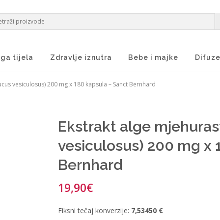
ga tijela
Zdravlje iznutra
Bebe i majke
Difuze
Fucus vesiculosus) 200 mg x 180 kapsula – Sanct Bernhard
Ekstrakt alge mjehurast
vesiculosus) 200 mg x 
Bernhard
19,90
€
Fiksni tečaj konverzije:
7,53450 €