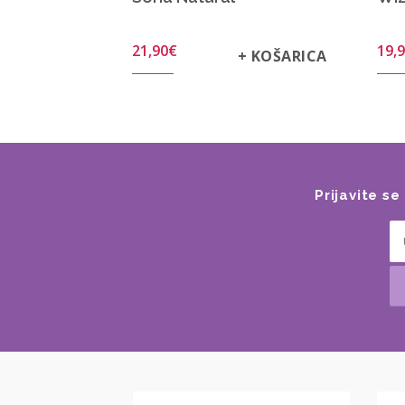
21,90
€
19,
+ KOŠARICA
Prijavite s