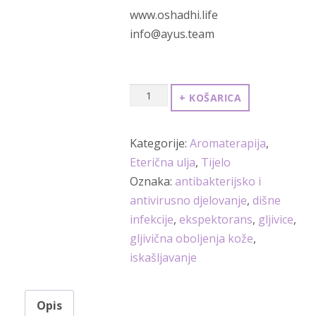
www.oshadhi.life
info@ayus.team
Eukaliptus
+ KOŠARICA
globulus
(Eucalyptus
Kategorije:
Aromaterapija
,
globulus)
Eterična ulja
,
Tijelo
BIO
Oznaka:
antibakterijsko i
eterično
antivirusno djelovanje
,
dišne
ulje
infekcije
,
ekspektorans
,
gljivice
,
10
gljivična oboljenja kože
,
ml
iskašljavanje
-
Oshadhi
količina
Opis