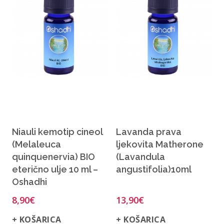
Niauli kemotip cineol
Lavanda prava
(Melaleuca
ljekovita Matherone
quinquenervia) BIO
(Lavandula
eterično ulje 10 ml –
angustifolia)10ml
Oshadhi
8,90
€
13,90
€
+ KOŠARICA
+ KOŠARICA