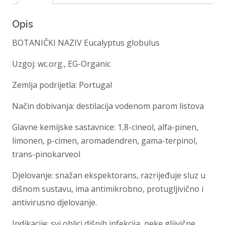
Opis
BOTANIČKI NAZIV Eucalyptus globulus
Uzgoj: wc.org., EG-Organic
Zemlja podrijetla: Portugal
Način dobivanja: destilacija vodenom parom listova
Glavne kemijske sastavnice: 1,8-cineol, alfa-pinen,
limonen, p-cimen, aromadendren, gama-terpinol,
trans-pinokarveol
Djelovanje: snažan ekspektorans, razrijeđuje sluz u
dišnom sustavu, ima antimikrobno, protugljivično i
antivirusno djelovanje.
Indikacije: svi oblici dišnih infekcija, neke gljivične