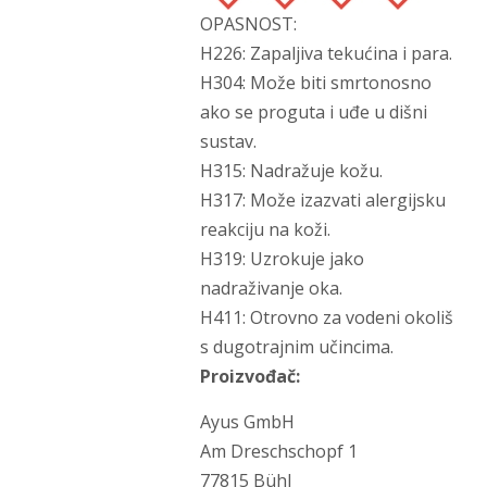
OPASNOST:
H226: Zapaljiva tekućina i para.
H304: Može biti smrtonosno
ako se proguta i uđe u dišni
sustav.
H315: Nadražuje kožu.
H317: Može izazvati alergijsku
reakciju na koži.
H319: Uzrokuje jako
nadraživanje oka.
H411: Otrovno za vodeni okoliš
s dugotrajnim učincima.
Proizvođač:
Ayus GmbH
Am Dreschschopf 1
77815 Bühl