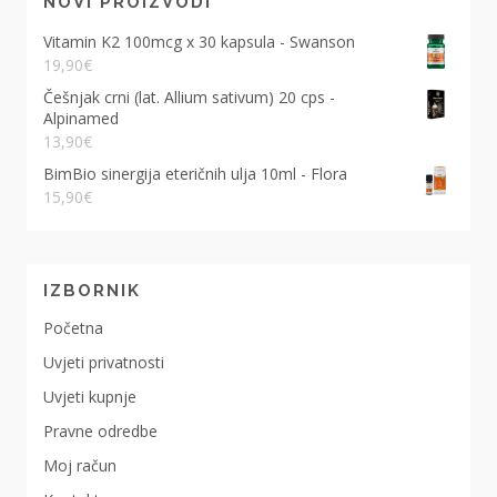
NOVI PROIZVODI
Vitamin K2 100mcg x 30 kapsula - Swanson
19,90
€
Češnjak crni (lat. Allium sativum) 20 cps -
Alpinamed
13,90
€
BimBio sinergija eteričnih ulja 10ml - Flora
15,90
€
IZBORNIK
Početna
Uvjeti privatnosti
Uvjeti kupnje
Pravne odredbe
Moj račun