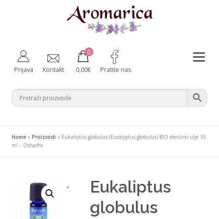
Preskoči
na
sadržaj
0
Izborni
Prijava
Kontakt
0,00
€
Pratite nas
Aromaterapija
Fitoterapija
Njega tijela
Zdravlje iznutra
Bebe i majke
Difuzeri
Home
»
Proizvodi
»
Eukaliptus globulus (Eucalyptus globulus) BIO eterično ulje 10
Za kućne ljubimce
Ambalaža
ml – Oshadhi
Eukaliptus
¸
globulus