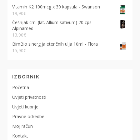
Vitamin K2 100mcg x 30 kapsula - Swanson
19,90
€
Češnjak crni (lat. Allium sativum) 20 cps -
Alpinamed
13,90
€
BimBio sinergija eteričnih ulja 10ml - Flora
15,90
€
IZBORNIK
Početna
Uvjeti privatnosti
Uvjeti kupnje
Pravne odredbe
Moj račun
Kontakt