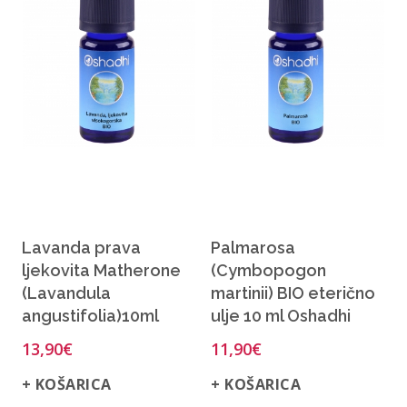
Lavanda prava
Palmarosa
ljekovita Matherone
(Cymbopogon
(Lavandula
martinii) BIO eterično
angustifolia)10ml
ulje 10 ml Oshadhi
13,90
€
11,90
€
+ KOŠARICA
+ KOŠARICA