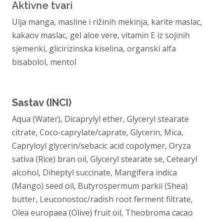
Aktivne tvari
Ulja manga, masline i rižinih mekinja, karite maslac,
kakaov maslac, gel aloe vere, vitamin E iz sojinih
sjemenki, glicirizinska kiselina, organski alfa
bisabolol, mentol
Sastav (INCI)
Aqua (Water), Dicaprylyl ether, Glyceryl stearate
citrate, Coco-caprylate/caprate, Glycerin, Mica,
Capryloyl glycerin/sebacic acid copolymer, Oryza
sativa (Rice) bran oil, Glyceryl stearate se, Cetearyl
alcohol, Diheptyl succinate, Mangifera indica
(Mango) seed oil, Butyrospermum parkii (Shea)
butter, Leuconostoc/radish root ferment filtrate,
Olea europaea (Olive) fruit oil, Theobroma cacao