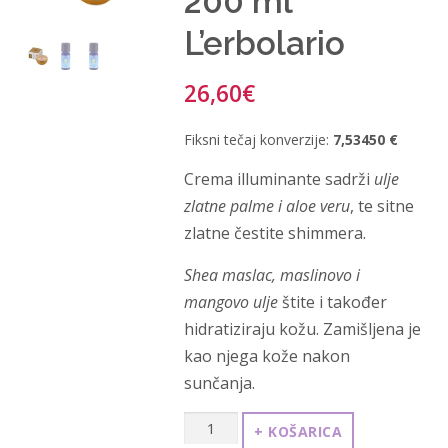
200 ml
L’erbolario
26,60
€
Fiksni tečaj konverzije:
7,53450 €
Crema illuminante sadrži
ulje
zlatne palme i aloe veru
, te sitne
zlatne čestite shimmera.
Shea maslac, maslinovo i
mangovo ulje
štite i također
hidratiziraju kožu. Zamišljena je
kao njega kože nakon
sunčanja.
Krema
+ KOŠARICA