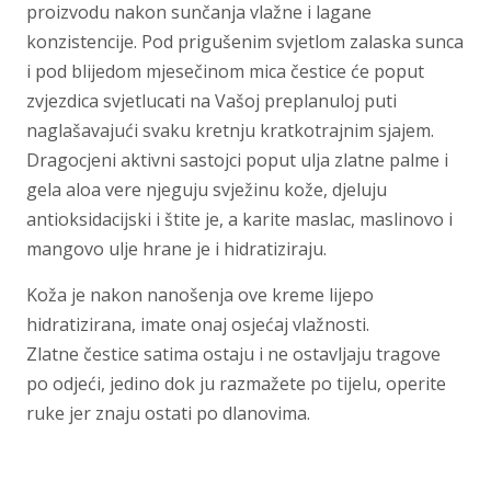
proizvodu nakon sunčanja vlažne i lagane
konzistencije. Pod prigušenim svjetlom zalaska sunca
i pod blijedom mjesečinom mica čestice će poput
zvjezdica svjetlucati na Vašoj preplanuloj puti
naglašavajući svaku kretnju kratkotrajnim sjajem.
Dragocjeni aktivni sastojci poput ulja zlatne palme i
gela aloa vere njeguju svježinu kože, djeluju
antioksidacijski i štite je, a karite maslac, maslinovo i
mangovo ulje hrane je i hidratiziraju.
Koža je nakon nanošenja ove kreme lijepo
hidratizirana, imate onaj osjećaj vlažnosti.
Zlatne čestice satima ostaju i ne ostavljaju tragove
po odjeći, jedino dok ju razmažete po tijelu, operite
ruke jer znaju ostati po dlanovima.