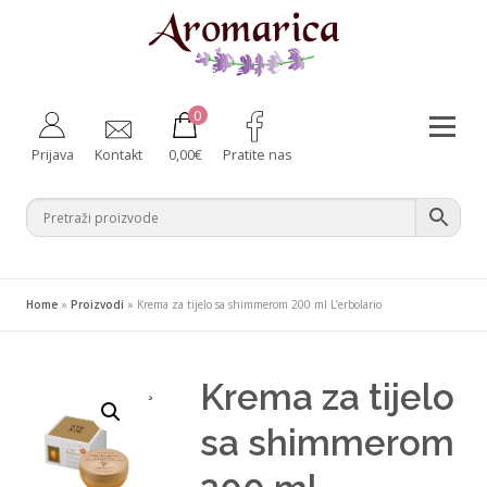
Preskoči
na
sadržaj
0
Izborni
Prijava
Kontakt
0,00
€
Pratite nas
Aromaterapija
Fitoterapija
Njega tijela
Zdravlje iznutra
Bebe i majke
Difuzeri
Home
»
Proizvodi
»
Krema za tijelo sa shimmerom 200 ml L’erbolario
Za kućne ljubimce
Ambalaža
Krema za tijelo
¸
sa shimmerom