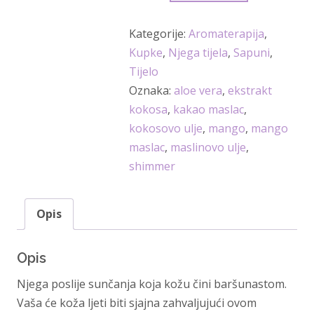
za
tijelo
Kategorije:
Aromaterapija
,
sa
Kupke
,
Njega tijela
,
Sapuni
,
shimmerom
Tijelo
200
Oznaka:
aloe vera
,
ekstrakt
ml
kokosa
,
kakao maslac
,
L'erbolario
kokosovo ulje
,
mango
,
mango
količina
maslac
,
maslinovo ulje
,
shimmer
Opis
Opis
Njega poslije sunčanja koja kožu čini baršunastom.
Vaša će koža ljeti biti sjajna zahvaljujući ovom