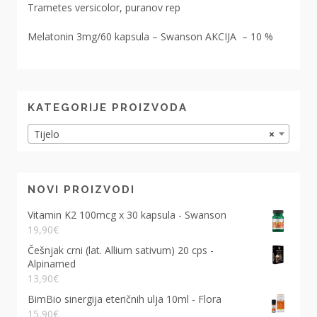
Trametes versicolor, puranov rep
Melatonin 3mg/60 kapsula – Swanson AKCIJA – 10 %
KATEGORIJE PROIZVODA
Tijelo
×
NOVI PROIZVODI
Vitamin K2 100mcg x 30 kapsula - Swanson
19,90
€
Češnjak crni (lat. Allium sativum) 20 cps -
Alpinamed
13,90
€
BimBio sinergija eteričnih ulja 10ml - Flora
15,90
€