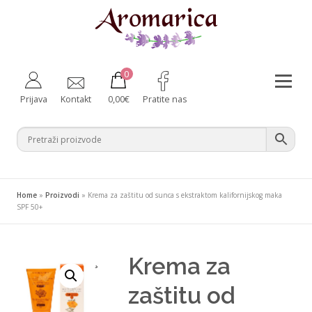
Preskoči
na
sadržaj
0
Izborni
Prijava
Kontakt
0,00
€
Pratite nas
Aromaterapija
Fitoterapija
Njega tijela
Zdravlje iznutra
Bebe i majke
Difuzeri
Home
»
Proizvodi
»
Krema za zaštitu od sunca s ekstraktom kalifornijskog maka
Za kućne ljubimce
Ambalaža
SPF 50+
Krema za
¸
zaštitu od