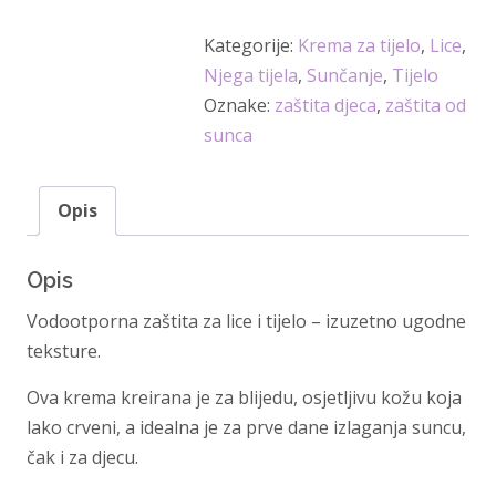
zaštitu
Kategorije:
Krema za tijelo
,
Lice
,
od
Njega tijela
,
Sunčanje
,
Tijelo
sunca
Oznake:
zaštita djeca
,
zaštita od
s
sunca
ekstraktom
kalifornijskog
maka
Opis
SPF
50+
Opis
količina
Vodootporna zaštita za lice i tijelo – izuzetno ugodne
teksture.
Ova krema kreirana je za blijedu, osjetljivu kožu koja
lako crveni, a idealna je za prve dane izlaganja suncu,
čak i za djecu.