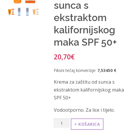
sunca s
ekstraktom
kalifornijskog
maka SPF 50+
20,70
€
Fiksni tečaj konverzije:
7,53450 €
Krema za zaštitu od sunca s
ekstraktom kalifornijskog maka
SPF 50+
Vodootporno. Za lice i tijelo.
Krema
+ KOŠARICA
za