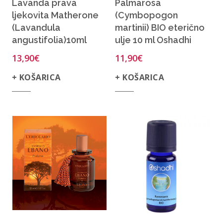
Lavanda prava
Palmarosa
ljekovita Matherone
(Cymbopogon
(Lavandula
martinii) BIO eterično
angustifolia)10ml
ulje 10 ml Oshadhi
13,90
€
11,90
€
+ KOŠARICA
+ KOŠARICA