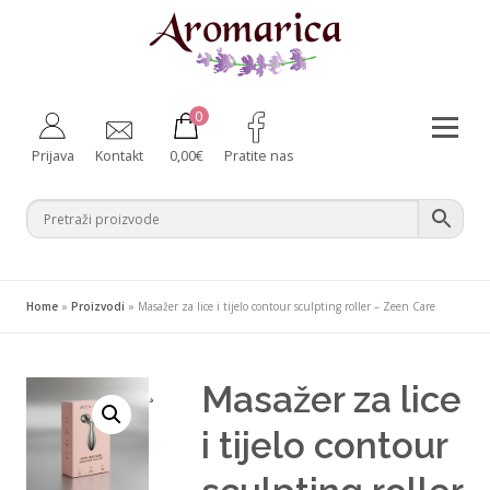
Preskoči
na
sadržaj
0
Izborni
Prijava
Kontakt
0,00
€
Pratite nas
Aromaterapija
Fitoterapija
Njega tijela
Zdravlje iznutra
Bebe i majke
Difuzeri
Home
»
Proizvodi
»
Masažer za lice i tijelo contour sculpting roller – Zeen Care
Za kućne ljubimce
Ambalaža
Masažer za lice
¸
i tijelo contour