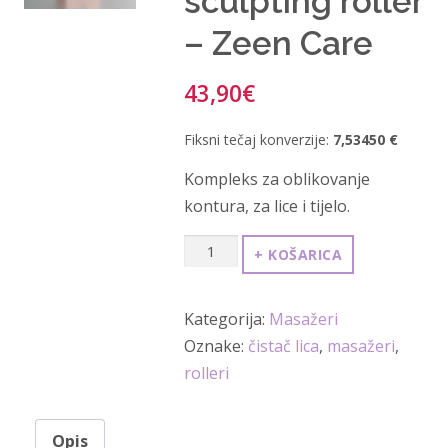
sculpting roller
– Zeen Care
43,90
€
Fiksni tečaj konverzije:
7,53450 €
Kompleks za oblikovanje
kontura, za lice i tijelo.
Masažer
+ KOŠARICA
za
lice
Kategorija:
Masažeri
i
Oznake:
čistač lica
,
masažeri
,
tijelo
rolleri
contour
sculpting
roller
Opis