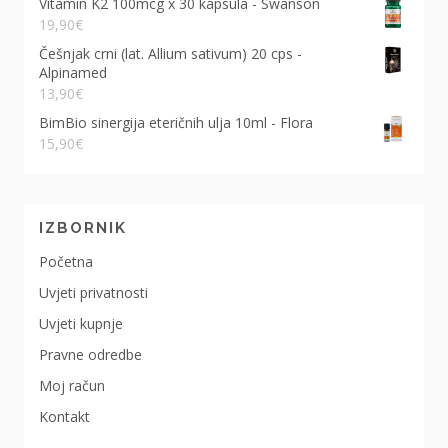
Vitamin K2 100mcg x 30 kapsula - Swanson
19,90
€
Češnjak crni (lat. Allium sativum) 20 cps -
Alpinamed
13,90
€
BimBio sinergija eteričnih ulja 10ml - Flora
15,90
€
IZBORNIK
Početna
Uvjeti privatnosti
Uvjeti kupnje
Pravne odredbe
Moj račun
Kontakt