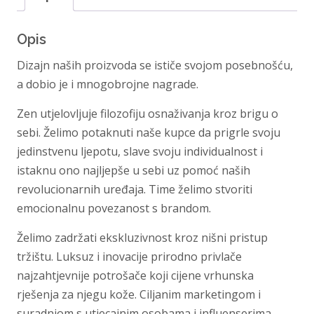
-
Zeen
Opis
Care
Dizajn naših proizvoda se ističe svojom posebnošću,
količina
a dobio je i mnogobrojne nagrade.
Zen utjelovljuje filozofiju osnaživanja kroz brigu o
sebi. Želimo potaknuti naše kupce da prigrle svoju
jedinstvenu ljepotu, slave svoju individualnost i
istaknu ono najljepše u sebi uz pomoć naših
revolucionarnih uređaja. Time želimo stvoriti
emocionalnu povezanost s brandom.
Želimo zadržati ekskluzivnost kroz nišni pristup
tržištu. Luksuz i inovacije prirodno privlače
najzahtjevnije potrošače koji cijene vrhunska
rješenja za njegu kože. Ciljanim marketingom i
suradnjom s utjecajnim osobama i influenserima