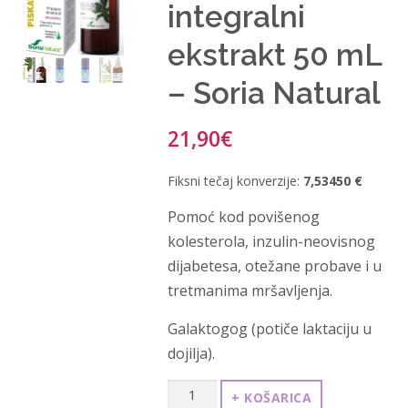
integralni
ekstrakt 50 mL
– Soria Natural
21,90
€
Fiksni tečaj konverzije:
7,53450 €
Pomoć kod povišenog
kolesterola, inzulin-neovisnog
dijabetesa, otežane probave i u
tretmanima mršavljenja.
Galaktogog (potiče laktaciju u
dojilja).
Piskavica
+ KOŠARICA