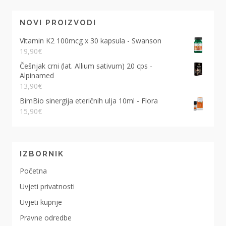
NOVI PROIZVODI
Vitamin K2 100mcg x 30 kapsula - Swanson
19,90
€
Češnjak crni (lat. Allium sativum) 20 cps -
Alpinamed
13,90
€
BimBio sinergija eteričnih ulja 10ml - Flora
15,90
€
IZBORNIK
Početna
Uvjeti privatnosti
Uvjeti kupnje
Pravne odredbe