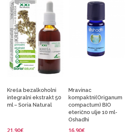
Kreša bezalkoholni
Mravinac
integralni ekstrakt 50
kompaktni(Origanum
ml – Soria Natural
compactum) BIO
eterično ulje 10 ml-
Oshadhi
21,90
€
16,90
€