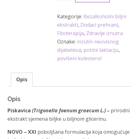
bezalkoholni
integralni
Kategorije:
Bezalkoholni biljni
ekstrakt
ekstrakti
,
Dodaci prehrani
,
50
Fitoterapija
,
Zdravlje iznutra
mL
Oznake:
inzulin-neovisnog
-
dijabetesa
,
potiće laktaciju
,
Soria
povišeni kolesterol
Natural
količina
Opis
Opis
Piskavica
(Trigonella foenum graecum L.) –
prirodni
ekstrakt sjemena biljke u biljnom glicerinu.
NOVO – XXI
poboljšana formulacija koja omogućuje