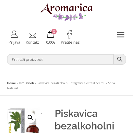
Preskoči
na
sadržaj
0
Izborni
Prijava
Kontakt
0,00
€
Pratite nas
Aromaterapija
Fitoterapija
Njega tijela
Zdravlje iznutra
Bebe i majke
Difuzeri
Home
»
Proizvodi
»
Piskavica bezalkoholni integralni ekstrakt 50 mL – Soria
Za kućne ljubimce
Ambalaža
Natural
Piskavica
¸
bezalkoholni