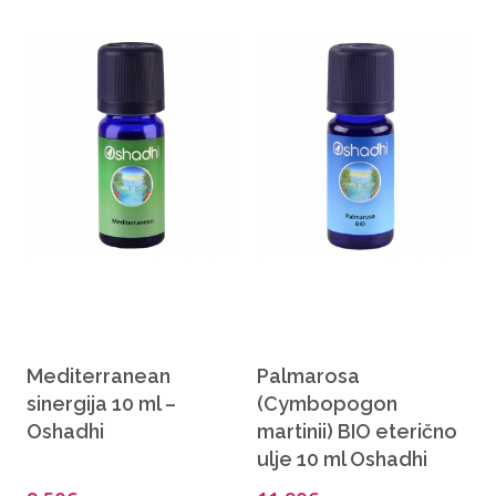
Mediterranean
Palmarosa
sinergija 10 ml –
(Cymbopogon
Oshadhi
martinii) BIO eterično
ulje 10 ml Oshadhi