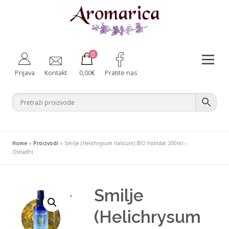
Preskoči
na
sadržaj
0
Izborni
Prijava
Kontakt
0,00
€
Pratite nas
Aromaterapija
Fitoterapija
Njega tijela
Zdravlje iznutra
Bebe i majke
Difuzeri
Home
»
Proizvodi
»
Smilje (Helichrysum italicum) BIO hidrolat 200ml –
Za kućne ljubimce
Ambalaža
Oshadhi
Smilje
¸
(Helichrysum