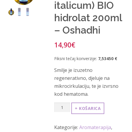
italicum) BIO
hidrolat 200ml
– Oshadhi
14,90
€
Fiksni tečaj konverzije:
7,53450 €
Smilje je izuzetno
regenerativno, djeluje na
mikrocirkulaciju, te je izvrsno
kod hematoma.
Smilje
+ KOŠARICA
(Helichrysum
italicum)
Kategorije:
Aromaterapija
,
BIO