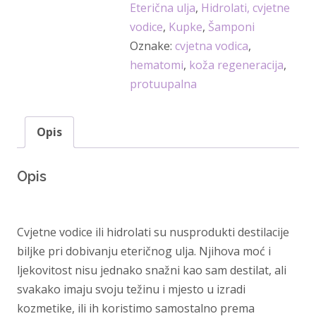
Eterična ulja
,
Hidrolati, cvjetne
hidrolat
vodice
,
Kupke
,
Šamponi
200ml
Oznake:
cvjetna vodica
,
-
hematomi
,
koža regeneracija
,
Oshadhi
protuupalna
količina
Opis
Opis
Cvjetne vodice ili hidrolati su nusprodukti destilacije
biljke pri dobivanju eteričnog ulja. Njihova moć i
ljekovitost nisu jednako snažni kao sam destilat, ali
svakako imaju svoju težinu i mjesto u izradi
kozmetike, ili ih koristimo samostalno prema