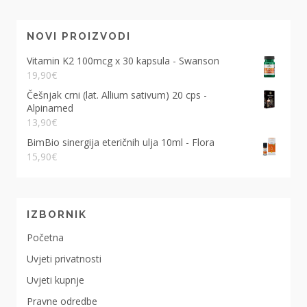
NOVI PROIZVODI
Vitamin K2 100mcg x 30 kapsula - Swanson
19,90
€
Češnjak crni (lat. Allium sativum) 20 cps -
Alpinamed
13,90
€
BimBio sinergija eteričnih ulja 10ml - Flora
15,90
€
IZBORNIK
Početna
Uvjeti privatnosti
Uvjeti kupnje
Pravne odredbe