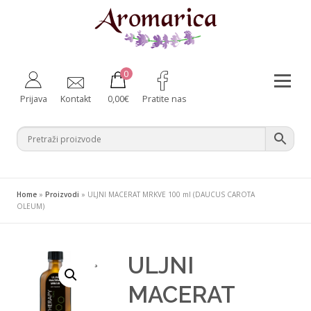
Preskoči
na
sadržaj
0
Izborni
Prijava
Kontakt
0,00
€
Pratite nas
Aromaterapija
Fitoterapija
Njega tijela
Zdravlje iznutra
Bebe i majke
Difuzeri
Home
»
Proizvodi
»
ULJNI MACERAT MRKVE 100 ml (DAUCUS CAROTA
Za kućne ljubimce
Ambalaža
OLEUM)
ULJNI
¸
MACERAT