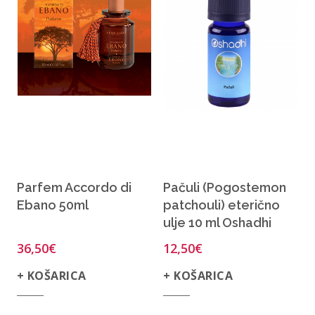
Parfem Accordo di
Pačuli (Pogostemon
Ebano 50ml
patchouli) eterično
ulje 10 ml Oshadhi
36,50
€
12,50
€
+ KOŠARICA
+ KOŠARICA