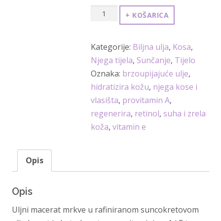
ULJNI
+ KOŠARICA
MACERAT
MRKVE
Kategorije:
Biljna ulja
,
Kosa
,
100
Njega tijela
,
Sunčanje
,
Tijelo
ml
Oznaka:
brzoupijajuće ulje
,
(DAUCUS
hidratizira kožu
,
njega kose i
CAROTA
vlasišta
,
provitamin A
,
OLEUM)
regenerira
,
retinol
,
suha i zrela
količina
koža
,
vitamin e
Opis
Opis
Uljni macerat mrkve u rafiniranom suncokretovom