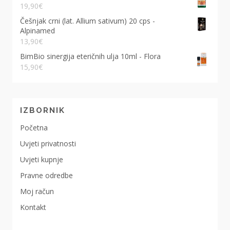
19,90
€
Češnjak crni (lat. Allium sativum) 20 cps -
Alpinamed
13,90
€
BimBio sinergija eteričnih ulja 10ml - Flora
15,90
€
IZBORNIK
Početna
Uvjeti privatnosti
Uvjeti kupnje
Pravne odredbe
Moj račun
Kontakt