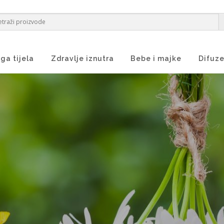
ga tijela
Zdravlje iznutra
Bebe i majke
Difuze