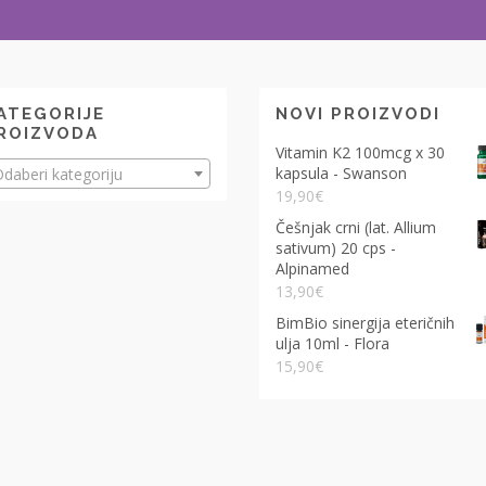
ATEGORIJE
NOVI PROIZVODI
ROIZVODA
Vitamin K2 100mcg x 30
kapsula - Swanson
daberi kategoriju
19,90
€
Češnjak crni (lat. Allium
sativum) 20 cps -
Alpinamed
13,90
€
BimBio sinergija eteričnih
ulja 10ml - Flora
15,90
€