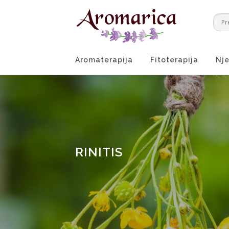
Preskoči
na
sadržaj
Aromaterapija
Fitoterapija
Nje
RINITIS