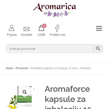
Preskoči
na
sadržaj
0
Izborni
Prijava
Kontakt
0,00
€
Pratite nas
Aromaterapija
Fitoterapija
Njega tijela
Zdravlje iznutra
Bebe i majke
Difuzeri
Home
»
Proizvodi
»
Aromaforce kapsule za inhalaciju 15 kom – Pranarom
Za kućne ljubimce
Ambalaža
Aromaforce
¸
kapsule za