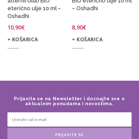
alternifolia) BIO
BIO eterično ulje 10 ml
eterično ulje 10 ml –
– Oshadhi
Oshadhi
10,90
€
8,90
€
+ KOŠARICA
+ KOŠARICA
Prijavite se na Newsletter i doznajte sve o
aktualnim ponudama i novostima.