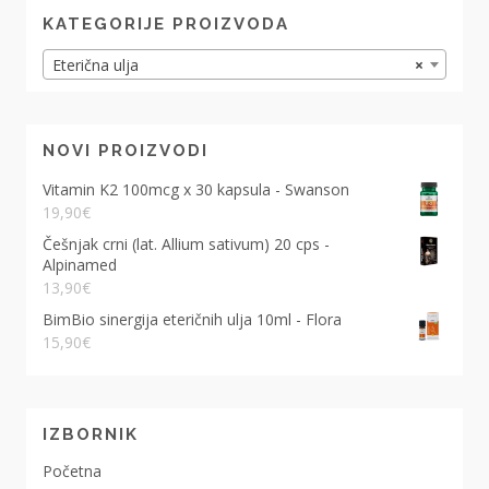
KATEGORIJE PROIZVODA
Eterična ulja
×
NOVI PROIZVODI
Vitamin K2 100mcg x 30 kapsula - Swanson
19,90
€
Češnjak crni (lat. Allium sativum) 20 cps -
Alpinamed
13,90
€
BimBio sinergija eteričnih ulja 10ml - Flora
15,90
€
IZBORNIK
Početna