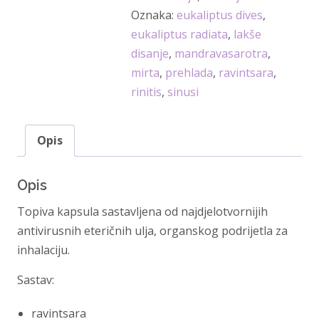
15
Oznaka:
eukaliptus dives
,
kom
eukaliptus radiata
,
lakše
-
disanje
,
mandravasarotra
,
Pranarom
mirta
,
prehlada
,
ravintsara
,
količina
rinitis
,
sinusi
Opis
Opis
Topiva kapsula sastavljena od najdjelotvornijih
antivirusnih eteričnih ulja, organskog podrijetla za
inhalaciju.
Sastav:
ravintsara