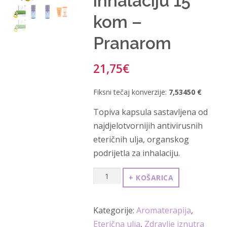
inhalaciju 15
kom –
Pranarom
21,75
€
Fiksni tečaj konverzije:
7,53450 €
Topiva kapsula sastavljena od
najdjelotvornijih antivirusnih
eteričnih ulja, organskog
podrijetla za inhalaciju.
Aromaforce
+ KOŠARICA
kapsule
za
Kategorije:
Aromaterapija
,
inhalaciju
Eterična ulja
,
Zdravlje iznutra